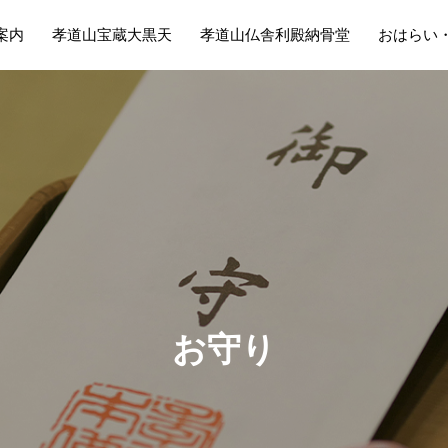
案内
孝道山宝蔵大黒天
孝道山仏舎利殿納骨堂
おはらい
お
守
り