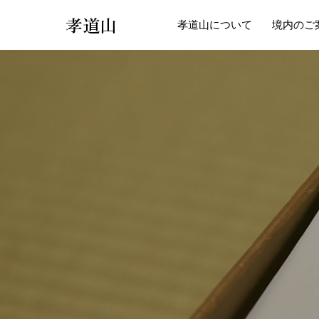
孝道山
孝道山について
境内のご