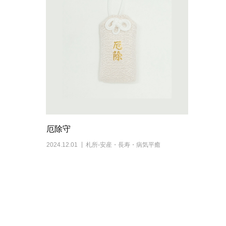
厄除守
2024.12.01
札所-安産・長寿・病気平癒