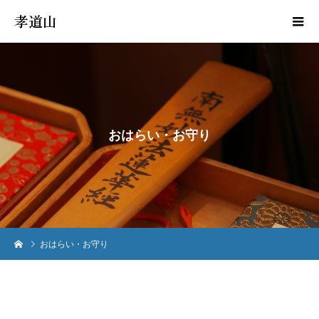
孝道山
お
は
ら
い
・
お
守
り
おはらい・お守り