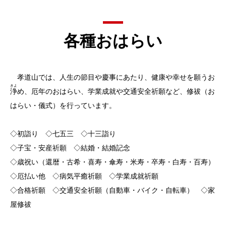
各種おはらい
孝道山では、人生の節目や慶事にあたり、健康や幸せを願うお
きよ
浄
め、厄年のおはらい、学業成就や交通安全祈願など、修祓（お
はらい・儀式）を行っています。
◇初詣り ◇七五三 ◇十三詣り
◇子宝・安産祈願 ◇結婚・結婚記念
◇歳祝い（還暦・古希・喜寿・傘寿・米寿・卒寿・白寿・百寿）
◇厄払い他 ◇病気平癒祈願 ◇学業成就祈願
◇合格祈願 ◇交通安全祈願（自動車・バイク・自転車） ◇家
屋修祓