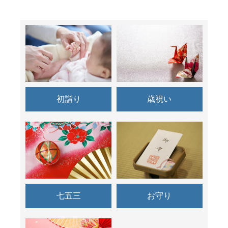
初詣り
歳祝い
七五三
お守り