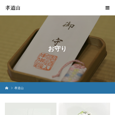
孝道山
お
守
り
孝道山