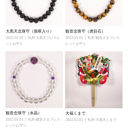
大黒天念珠守（翡翠入り）
観音念珠守（虎目石）
2022.01.02
札所-大黒天ブレスレ
2022.01.01
札所-観音さまブレス
ットお守り
レットお守り
観音念珠守（水晶）
大福くまで
2022.01.01
札所-観音さまブレス
2022.01.01
札所-大黒天くまで
レットお守り