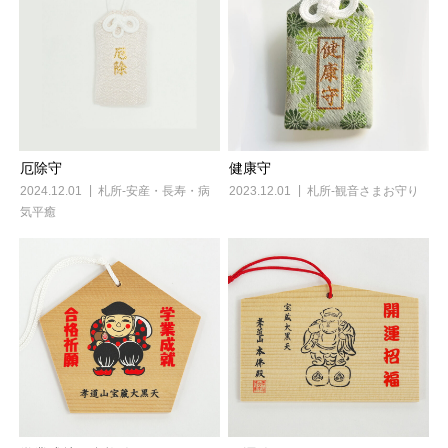
厄除守
健康守
2024.12.01
札所-安産・長寿・病
2023.12.01
札所-観音さまお守り
気平癒