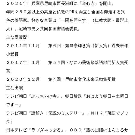
２０２１年、兵庫県尼崎市西長洲町に「道心寺」を開山。
年間２５０席以上の高座と仏教のPRを両立し全国を奔走する異
色の落語家。好きな言葉は「一隅を照らす」（伝教大師・最澄上
人）。尼崎市男女共同参画審議会委員。
主な受賞歴
２０１１年１１月 第６回・繁昌亭輝き賞（新人賞）過去最年
少受賞
２０１７年 １月 第５４回・なにわ藝術祭落語部門新人賞受
賞
２０２０年１２月 第４回・尼崎市文化未来奨励賞受賞
主な出演
テレビ朝日『ぶっちゃけ寺』、朝日放送『おはよう朝日～土曜日
です～』
テレビ朝日『謎解き！伝説のミステリー』、ＮＨＫ『落語でブッ
ダ』
日本テレビ『ラブぎゃっぷる』、ＯＢＣ『露の団姫のまんまるサ