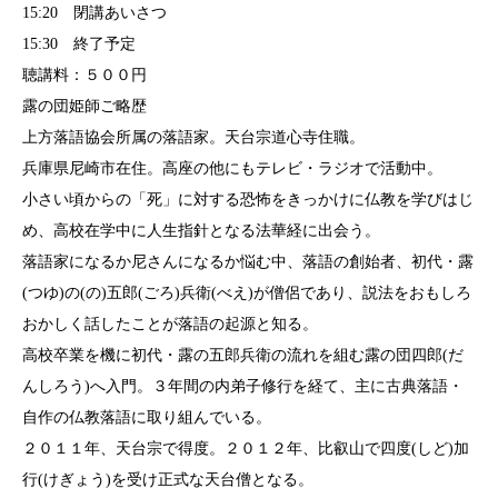
15:20 閉講あいさつ
15:30 終了予定
聴講料：５００円
露の団姫師ご略歴
上方落語協会所属の落語家。天台宗道心寺住職。
兵庫県尼崎市在住。高座の他にもテレビ・ラジオで活動中。
小さい頃からの「死」に対する恐怖をきっかけに仏教を学びはじ
め、高校在学中に人生指針となる法華経に出会う。
落語家になるか尼さんになるか悩む中、落語の創始者、初代・露
(つゆ)の(の)五郎(ごろ)兵衛(べえ)が僧侶であり、説法をおもしろ
おかしく話したことが落語の起源と知る。
高校卒業を機に初代・露の五郎兵衛の流れを組む露の団四郎(だ
んしろう)へ入門。３年間の内弟子修行を経て、主に古典落語・
自作の仏教落語に取り組んでいる。
２０１１年、天台宗で得度。２０１２年、比叡山で四度(しど)加
行(けぎょう)を受け正式な天台僧となる。