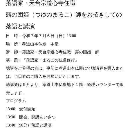
落語家・天台宗道心寺住職
露の団姫（つゆのまるこ）師をお招きしての
落語と講演
日 時：令和７年７月６日（日）13:00
場 所：孝道山本仏殿 本堂
講 師：落語家・天台宗道心寺住職 露の団姫 師
演 題：『落語家・まるこの仏道修行』
聴講をご希望の方は、事前に孝道山本仏殿にて聴講券を購入また
は、当日券のご購入をお願いいたします。
聴講券は５月より、孝道山本仏殿地下１階・経理カウンターで販
売します。
プログラム
13:00 受付開始
13:30 開会、開講あいさつ
13:40（90分）落語と講演